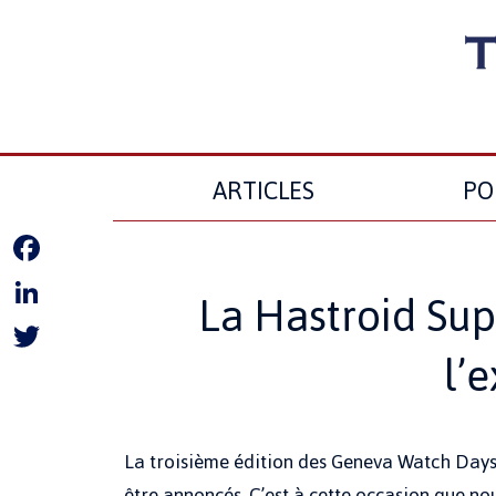
ARTICLES
PO
Facebook
La Hastroid Sup
LinkedIn
l’
Twitter
La troisième édition des Geneva Watch Days a
être annoncés. C’est à cette occasion que 